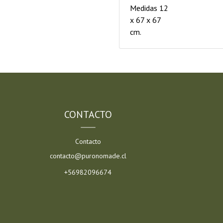
Medidas 12
x 67 x 67
cm.
CONTACTO
Contacto
contacto@puronomade.cl
+56982096674