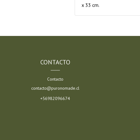
x 33 cm.
CONTACTO
Contacto
contacto@puronomade.cl
+56982096674